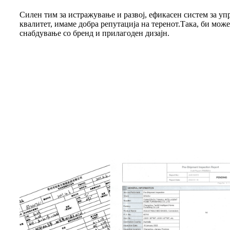
Силен тим за истражување и развој, ефикасен систем за уп
квалитет, имаме добра репутација на теренот.Така, би може
снабдување со бренд и прилагоден дизајн.