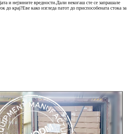
ата и нејзините вредности.Дали некогаш сте се запрашале
ок до крај?Еве како изгледа патот до приспособената стока за