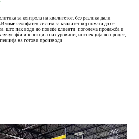
литика за контрола на квалитетот, без разлика дали
Имаме сеопфатен систем за квалитет кој помага да се
та, што пак води до повеќе клиенти, поголема продажба и
клучувајќи инспекција на суровини, инспекција во процес,
спекција на готови производи