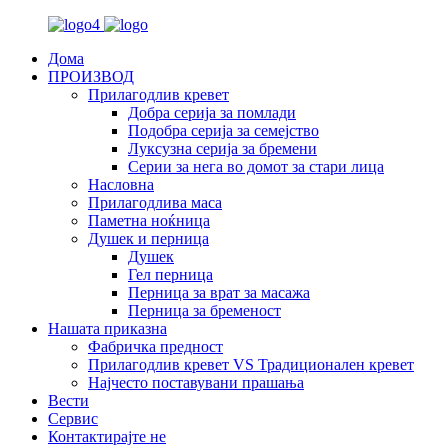
Дома
ПРОИЗВОД
Прилагодлив кревет
Добра серија за помлади
Подобра серија за семејство
Луксузна серија за бремени
Серии за нега во домот за стари лица
Насловна
Прилагодлива маса
Паметна ноќница
Душек и перница
Душек
Гел перница
Перница за врат за масажа
Перница за бременост
Нашата приказна
Фабричка предност
Прилагодлив кревет VS Традиционален кревет
Најчесто поставувани прашања
Вести
Сервис
Контактирајте не