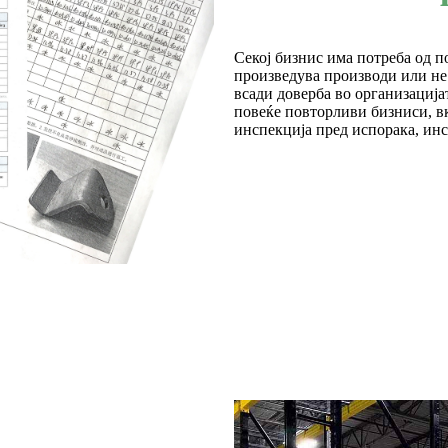
Секој бизнис има потреба од по
произведува производи или не.
всади доверба во организација
повеќе повторливи бизниси, в
инспекција пред испорака, ин