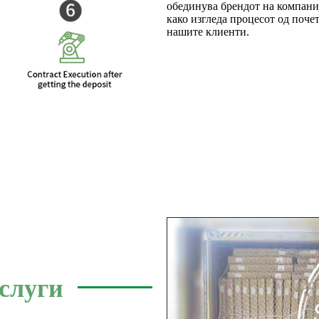
обединува брендот на компаниј
како изгледа процесот од почет
нашите клиенти.
луги