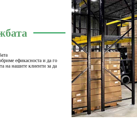
жбата
бата
обриме ефикасноста и да го
та на нашите клиенти за да