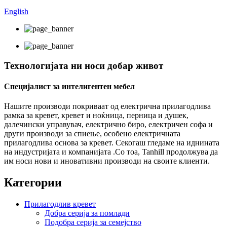
English
Технологијата ни носи добар живот
Специјалист за интелигентен мебел
Нашите производи покриваат од електрична прилагодлива
рамка за кревет, кревет и ноќница, перница и душек,
далечински управувач, електрично биро, електричен софа и
други производи за спиење, особено електричната
прилагодлива основа за кревет. Секогаш гледаме на иднината
на индустријата и компанијата .Со тоа, Tanhill продолжува да
им носи нови и иновативни производи на своите клиенти.
Категории
Прилагодлив кревет
Добра серија за помлади
Подобра серија за семејство