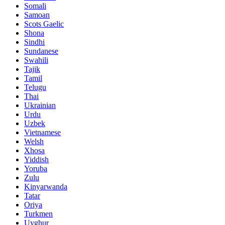
Somali
Samoan
Scots Gaelic
Shona
Sindhi
Sundanese
Swahili
Tajik
Tamil
Telugu
Thai
Ukrainian
Urdu
Uzbek
Vietnamese
Welsh
Xhosa
Yiddish
Yoruba
Zulu
Kinyarwanda
Tatar
Oriya
Turkmen
Uyghur