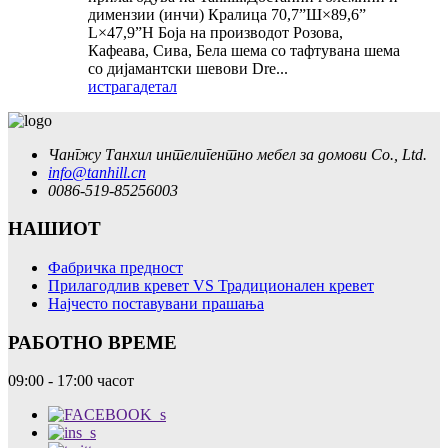
димензии (инчи) Кралица 70,7”Ш×89,6”
L×47,9”H Боја на производот Розова,
Кафеава, Сива, Бела шема со тафтувана шема
со дијамантски шевови Dre...
истрага
детал
Чангжу Танхил интелигентно мебел за домови Co., Ltd.
info@tanhill.cn
0086-519-85256003
НАШИОТ
Фабричка предност
Прилагодлив кревет VS Традиционален кревет
Најчесто поставувани прашања
РАБОТНО ВРЕМЕ
09:00 - 17:00 часот