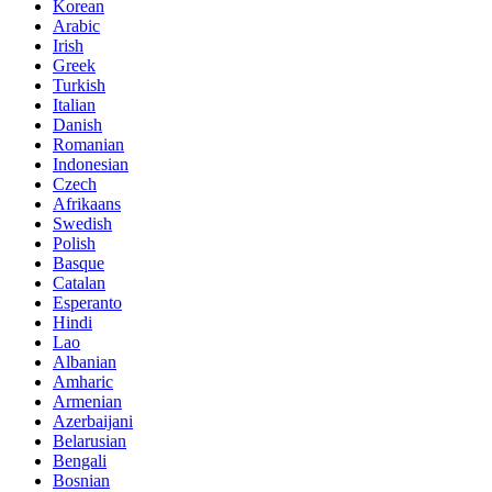
Korean
Arabic
Irish
Greek
Turkish
Italian
Danish
Romanian
Indonesian
Czech
Afrikaans
Swedish
Polish
Basque
Catalan
Esperanto
Hindi
Lao
Albanian
Amharic
Armenian
Azerbaijani
Belarusian
Bengali
Bosnian