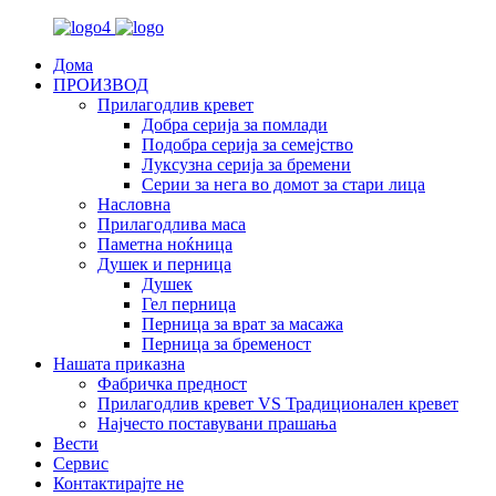
Дома
ПРОИЗВОД
Прилагодлив кревет
Добра серија за помлади
Подобра серија за семејство
Луксузна серија за бремени
Серии за нега во домот за стари лица
Насловна
Прилагодлива маса
Паметна ноќница
Душек и перница
Душек
Гел перница
Перница за врат за масажа
Перница за бременост
Нашата приказна
Фабричка предност
Прилагодлив кревет VS Традиционален кревет
Најчесто поставувани прашања
Вести
Сервис
Контактирајте не