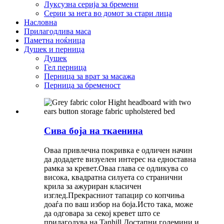
Луксузна серија за бремени
Серии за нега во домот за стари лица
Насловна
Прилагодлива маса
Паметна ноќница
Душек и перница
Душек
Гел перница
Перница за врат за масажа
Перница за бременост
Сива боја на ткаенина
Оваа привлечна покривка е одличен начин
да додадете визуелен интерес на едноставна
рамка за кревет.Оваа глава се одликува со
висока, квадратна силуета со странични
крила за ажуриран класичен
изглед.Прекрасниот тапацир со копчиња
доаѓа по ваш избор на боја.Исто така, може
да одговара за секој кревет што се
прилагодува на Tanhill.Достапни големини и